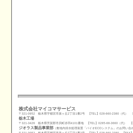
株式会社マイコマサービス
〒321-0952 栃木県宇都宮市泉ヶ丘2丁目1番2号 【TEL】028-660-2380（代） 【FA
栃木工場
〒321-3426 栃木県芳賀郡市貝町赤羽4101番地 【TEL】0285-68-3660（代） 【FAX
ジオラス製品事業部
（敷地内排水処理装置「バイオECOシステム」のお問い合
〒321-0952 栃木県宇都宮市泉ヶ丘2丁目1番2号 【TEL】028-660-2380 【FAX】02