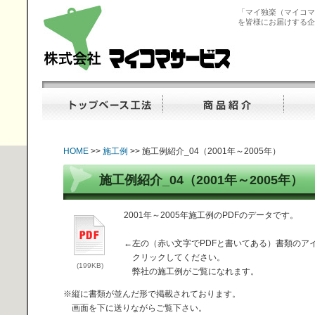
「マイ独楽（マイコマ
を皆様にお届けする企
マイコマ（マイ独
楽）、コマ型コンクリ
ートブロックの株式会
トップベース工法
商品紹介
施工例
社マイコマサービス
HOME
>>
施工例
>> 施工例紹介_04（2001年～2005年）
施工例紹介_04（2001年～2005年）
2001年～2005年施工例のPDFのデータです。
←左の（赤い文字でPDFと書いてある）書類のア
クリックしてください。
(199KB)
弊社の施工例がご覧になれます。
※縦に書類が並んだ形で掲載されております。
画面を下に送りながらご覧下さい。